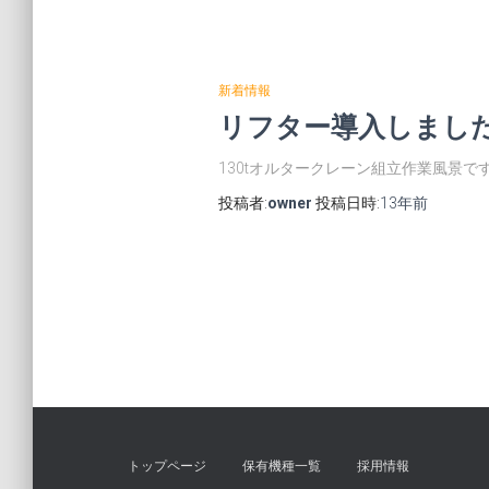
新着情報
リフター導入しまし
130tオルタークレーン組立作業風景で
投稿者:
owner
投稿日時:
13年
前
投
稿
の
トップページ
保有機種一覧
採用情報