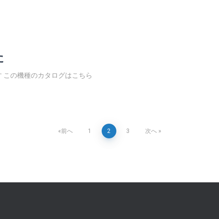
た
す この機種のカタログはこちら
前へ
1
2
3
次へ