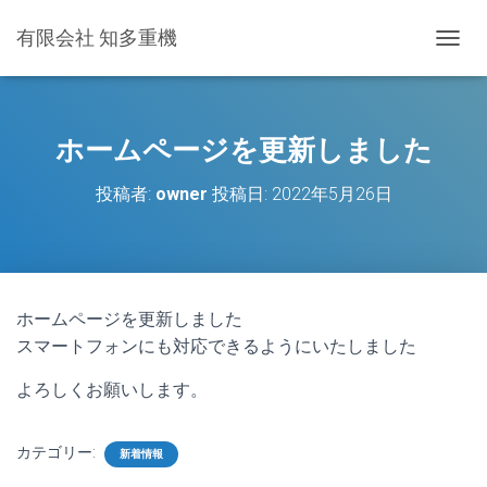
有限会社 知多重機
ナ
ビ
ゲ
ー
シ
ホームページを更新しました
ョ
ン
投稿者:
owner
投稿日:
2022年5月26日
を
切
り
替
え
ホームページを更新しました
スマートフォンにも対応できるようにいたしました
よろしくお願いします。
カテゴリー:
新着情報